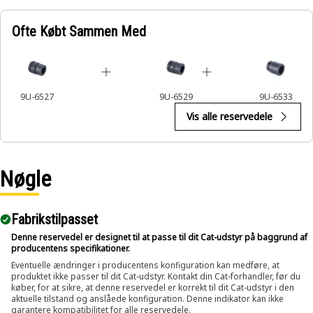
Applications:
Ofte Købt Sammen Med
An Impact Socket is used in conjunction with impact
wrenches to handle hexagonal fasteners on equipment
components, ensuring efficient maintenance and assembly
operations.
9U-6527
9U-6529
9U-6533
Vis alle reservedele
Nøgle
Fabrikstilpasset
Denne reservedel er designet til at passe til dit Cat-udstyr på baggrund af
producentens specifikationer.
Eventuelle ændringer i producentens konfiguration kan medføre, at
produktet ikke passer til dit Cat-udstyr. Kontakt din Cat-forhandler, før du
køber, for at sikre, at denne reservedel er korrekt til dit Cat-udstyr i den
aktuelle tilstand og anslåede konfiguration. Denne indikator kan ikke
garantere kompatibilitet for alle reservedele.