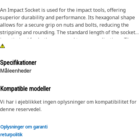
An Impact Socket is used for the impact tools, offering
superior durability and performance. Its hexagonal shape
allows for a secure grip on nuts and bolts, reducing the
stripping and rounding. The standard length of the socket
is optimized for both access and torque applications. The
black oxide finish enhances resistance to corrosion and
wear, extending the tool's lifespan. The sockets used are
tailored for high-torque impact applications.
Specifikationer
Måleenheder
Attributes:
• Compatible with standard 3/4 inch square drive size for
Kompatible modeller
impact tools.
• Standard length socket.
Vi har i øjeblikket ingen oplysninger om kompatibilitet for
• Used to handle high-torque applications without
denne reservedel.
deformation.
• Ensures a secure fit to reduce the risk of fastener damage.
Oplysninger om garanti
• Provided with a 6-point design for secure and accurate
returpolitik
grip on fasteners.