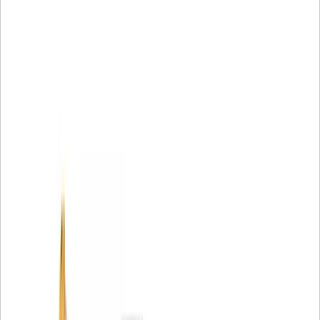
• Spiralfaserstränge sorgen für eine höhere
Faltenstabilität und maximale Schmutzaufnahmekapazität
• Nylon-Mittelrohr verhindert Metallverunreinigung
• Geformte Endkappen verhindern Leckagen