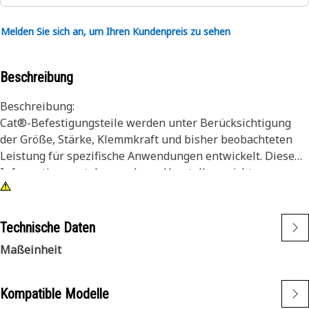
Melden Sie sich an, um Ihren Kundenpreis zu sehen
Beschreibung
Beschreibung:
Cat®-Befestigungsteile werden unter Berücksichtigung
der Größe, Stärke, Klemmkraft und bisher beobachteten
Leistung für spezifische Anwendungen entwickelt. Diese
Informationen stehen anderen Herstellern nicht zur
Verfügung. Die Lebensdauer der Ersatzteile reicht bis zur
Aufarbeitung oder entspricht der Lebensdauer der
Maschine. Befestigungsteile von anderen Herstellern als
Technische Daten
Cat mögen für Ihre Maschine brauchbar erscheinen – doch
Maßeinheit
von allen Unternehmen sind wir mit Ihrer Ausrüstung am
besten vertraut.
Innensechskantschrauben werden in Konstruktionen
Kompatible Modelle
verwendet, die nicht genügend Spielraum für eine