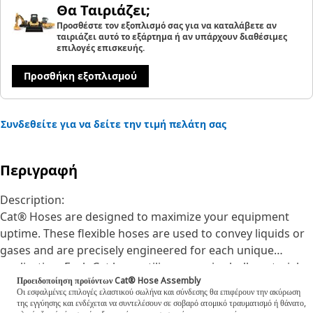
Θα Ταιριάζει;
Προσθέστε τον εξοπλισμό σας για να καταλάβετε αν
ταιριάζει αυτό το εξάρτημα ή αν υπάρχουν διαθέσιμες
επιλογές επισκευής.
Προσθήκη εξοπλισμού
Συνδεθείτε για να δείτε την τιμή πελάτη σας
Περιγραφή
Description:
Cat® Hoses are designed to maximize your equipment
uptime. These flexible hoses are used to convey liquids or
gases and are precisely engineered for each unique
application. Each Cat hose utilizes superior bulk materials
Προειδοποίηση προϊόντων Cat® Hose Assembly
and processes, fabricated specifically to withstand the
Οι εσφαλμένες επιλογές ελαστικού σωλήνα και σύνδεσης θα επιφέρουν την ακύρωση
application’s pressure and flow requirements which will
της εγγύησης και ενδέχεται να συντελέσουν σε σοβαρό ατομικό τραυματισμό ή θάνατο,