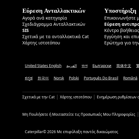
Εύρεση Ανταλλακτικών
Υποστήριξη
Αγορά ανά κατηγορία
Επικοινωνήστε 
Σχεδιάγραμμα Ανταλλακτικών
Εύρεση αντιπ
SIS
Κέντρο βοήθεια
Σχετικά με τα ανταλλακτικά Cat
Εγγύηση και επ
Χάρτης ιστοτόπου
Ερώτημα για τη
United States English
العربية
বাংলা
Български
简体中文
ಕನ್ನಡ
한국어
Norsk
Polski
Português Do Brasil
Română
Σχετικά με την Cat
Χάρτης ιστοτόπου
Ενημέρωση ρυθμίσεων c
Μη Πουλήσετε ή Μοιταστείτε τις Προσωπικές Μου Πληροφορίες
Caterpillar© 2026 Με επιφύλαξη παντός δικαιώματος