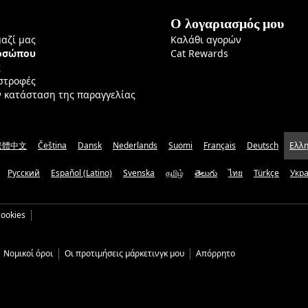
Ο λογαριασμός μου
μαζί μας
Καλάθι αγορών
ροσώπου
Cat Rewards
ς
ιστροφές
ν κατάσταση της παραγγελίας
繁體中文
Čeština
Dansk
Nederlands
Suomi
Français
Deutsch
Ελλη
Русский
Español (Latino)
Svenska
தமிழ்
తెలుగు
ไทย
Türkçe
Укр
ookies
Νομικοί όροι
Οι προτιμήσεις μάρκετινγκ μου
Απόρρητο