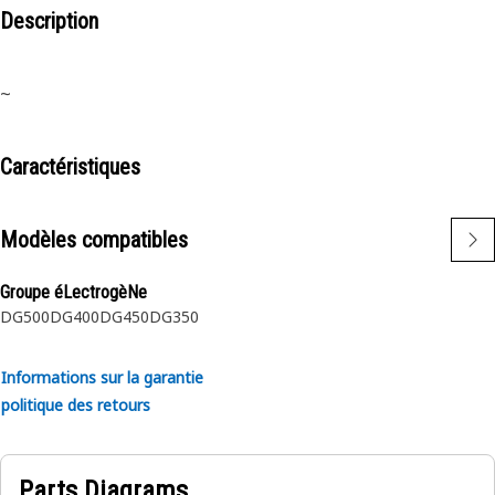
Description
~
Caractéristiques
Modèles compatibles
Groupe éLectrogèNe
DG500
DG400
DG450
DG350
Informations sur la garantie
politique des retours
Parts Diagrams