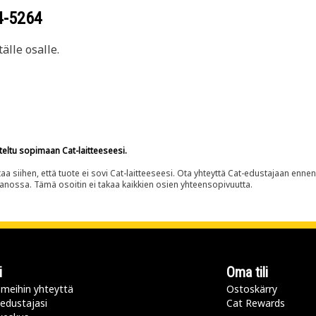
4-5264
älle osalle.
teltu sopimaan Cat-laitteeseesi.
siihen, että tuote ei sovi Cat-laitteeseesi. Ota yhteyttä Cat-edustajaan enne
panossa. Tämä osoitin ei takaa kaikkien osien yhteensopivuutta.
i
Oma tili
meihin yhteyttä
Ostoskärry
 edustajasi
Cat Rewards