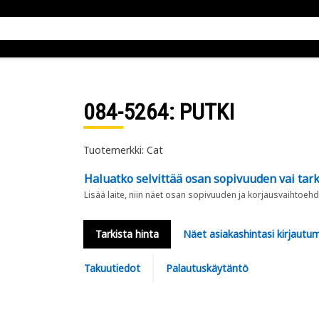
084-5264
: PUTKI
Tuotemerkki: Cat
Haluatko selvittää osan sopivuuden vai tark
Lisää laite, niin näet osan sopivuuden ja korjausvaihtoehd
Tarkista hinta
Näet asiakashintasi kirjautum
Takuutiedot
Palautuskäytäntö