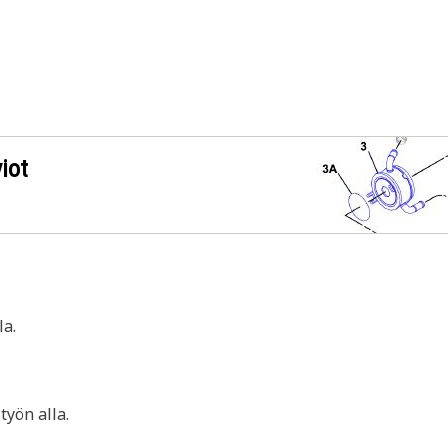
iot
a.
yön alla.