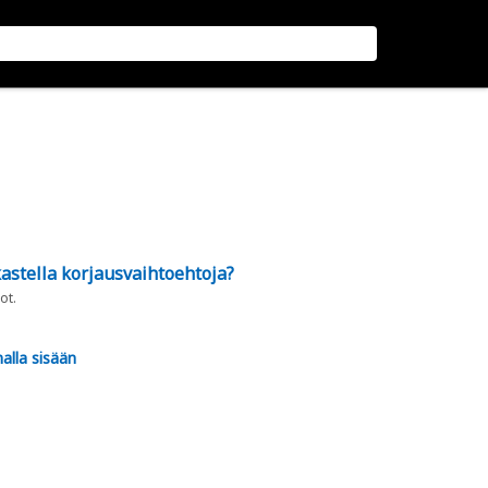
astella korjausvaihtoehtoja?
ot.
alla sisään