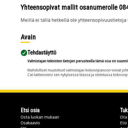
Yhteensopivat mallit osanumerolle
08
Meillä ei tällä hetkellä ole yhteensopivuustietoja t
Avain
Tehdastäyttö
Valmistajan teknisten tietojen perusteella tämä osa on suunni
Mahdolliset muutokset valmistajan kokoonpanoon voivat johtaa 
Cat-laitteeseesi sen nykyisessä tilassa ja oletetussa kokoon
Etsi osia
Tuk
Osta luokan mukaan
Ota 
Osakaavio
Etsi