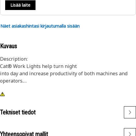
Lisää laite
Näet asiakashintasi kirjautumalla sisään
Kuvaus
Description:
Cat® Work Lights help turn night
into day and increase productivity of both machines and
operators.
Attributes:
1) Premium Cat Lights are designed to meet the demanding
vibration levels of both large and small machines
Tekniset tiedot
2)Cat Lights are adaptable to other machines in your fleet,
and can be retrofitted to older machines
Yhteensopivat mallit