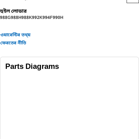
Designed for use in extremely tough conditions.
হুইল লোডার
988G
988H
988K
992K
994F
990H
ওয়ারেন্টির তথ্য়
ফেরতের নীতি
Parts Diagrams