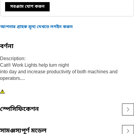
সরঞ্জাম যোগ করুন
আপনার গ্রাহক মূল্য দেখতে লগইন করুন
বর্ণনা
Description:
Cat® Work Lights help turn night
into day and increase productivity of both machines and
operators.
Attributes:
1) Premium Cat Lights are designed to meet the demanding
vibration levels of both large and small machines
স্পেসিফিকেশন
2)Cat Lights are adaptable to other machines in your fleet, and
can be retrofitted to older machines
সামঞ্জস্যপূর্ণ মডেল
Application: