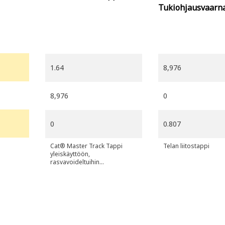
Tukiohjausvaarn
1.64
8,976
8,976
0
0
0.807
Cat® Master Track Tappi
Telan liitostappi
yleiskäyttöön,
rasvavoideltuihin
telajärjestelmiin (GLT), pituus:
228 mm, halkaisija: 41,7 mm