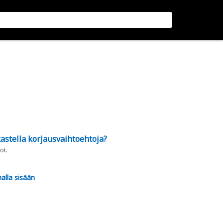
astella korjausvaihtoehtoja?
ot.
alla sisään