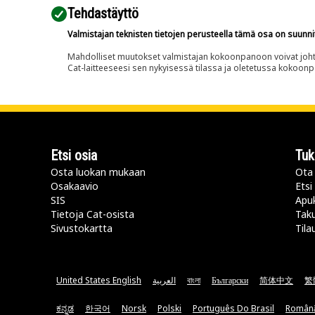
Tehdastäyttö
Valmistajan teknisten tietojen perusteella tämä osa on suunni
Mahdolliset muutokset valmistajan kokoonpanoon voivat johtaa 
Cat-laitteeseesi sen nykyisessä tilassa ja oletetussa kokoon
Etsi osia
Tuk
Osta luokan mukaan
Ota 
Osakaavio
Etsi
SIS
Apu
Tietoja Cat-osista
Taku
Sivustokartta
Tila
United States English
العربية
বাংলা
Български
简体中文
繁
ಕನ್ನಡ
한국어
Norsk
Polski
Português Do Brasil
Român