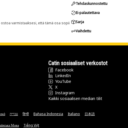
Tehdaskunnostettu
Ei-palautettava
Sarja
n ostoa varmistaaksesi, että tämä osa sopii
Vaihdettu
Catin sosiaaliset verkostot
Facebook
LinkedIn
YouTube
X
Instagram
Kaikki sosiaalisen median tilit
νικά
עברית
हिन्दी
Bahasa Indonesia
Italiano
日本語
аїнська Мова
Tiếng Việt