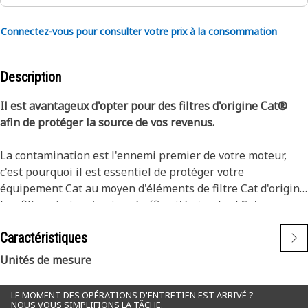
Connectez-vous pour consulter votre prix à la consommation
Description
Il est avantageux d'opter pour des filtres d'origine Cat®
afin de protéger la source de vos revenus.
La contamination est l'ennemi premier de votre moteur,
c'est pourquoi il est essentiel de protéger votre
équipement Cat au moyen d'éléments de filtre Cat d'origine.
Les filtres à air primaires à efficacité standard Cat pour
moteurs constituent la solution la plus économique pour
Caractéristiques
les applications à usage normal, offrant une protection
accrue du moteur et évitant les immobilisations des
Unités de mesure
machines.
LE MOMENT DES OPÉRATIONS D'ENTRETIEN EST ARRIVÉ ?
Caractérisés par leur longue durée de vie et une filtration
NOUS VOUS SIMPLIFIONS LA TÂCHE.