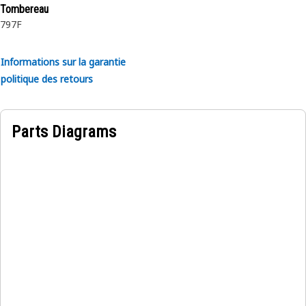
Tombereau
• Carburant, huile et eau résistants
797F
Applications :
Revêtement de sol dans le compartiment conducteur des
Informations sur la garantie
machines Cat.
politique des retours
~
Parts Diagrams