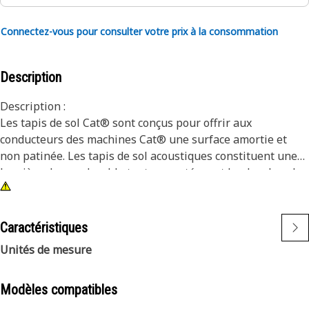
Connectez-vous pour consulter votre prix à la consommation
Description
Description :
Les tapis de sol Cat® sont conçus pour offrir aux
conducteurs des machines Cat® une surface amortie et
non patinée. Les tapis de sol acoustiques constituent une
barrière du son durable tout en protégeant le plancher de
la machine.
Attributs :
Caractéristiques
• Couleur : Gris foncé
Unités de mesure
• Isolation acoustique sous forme de tapis stratifiés
• Offre une surface d’usure durable et une résistance aux
glissements et à l’abrasion.
Modèles compatibles
• Nettoyage facile à l’aide du savon et de l’eau.