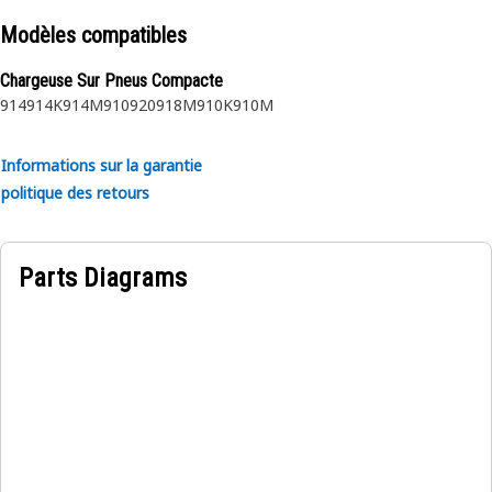
Modèles compatibles
Chargeuse Sur Pneus Compacte
914
914K
914M
910
920
918M
910K
910M
Informations sur la garantie
politique des retours
Parts Diagrams