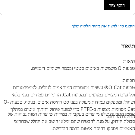
הוסף ציוד
נס כדי להציג את מחיר הלקוח שלך
אור
ור:
טום סטטי ובכמה יישומים דינמיים.
נות:
טבעות O-Cat® עשויות מחומרים המותאמים לנוזלים, לטמפרטורות
וללחצים המצויים במנועים ובמכונות Cat. החומרים עמידים בפני בלאי
ושחול, ומספקים עמידות מעולה בפני סט דחיסת איטום. בנוסף, טבעות O-
Cat מסוימות מצופות ב-PTFE כדי למזער פיתול וחיתוך איטום במהלך
י הטבעת שלנו מיוצרים בעקביות במידות שיוצרות רמות גבוהות של
נת החותם.
לת הידוק, על מנת להבטיח שהם ימלאו היטב את החלל שבחריצי
מים ויספקו דחיסת איטום ברמה הנדרשת.