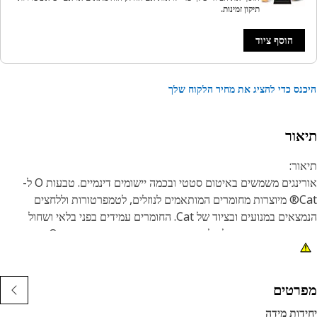
תיקון זמינות.
הוסף ציוד
נס כדי להציג את מחיר הלקוח שלך
אור
ור:
אורינגים משמשים באיטום סטטי ובכמה יישומים דינמיים. טבעות O ל-
Cat® מיוצרות מחומרים המותאמים לנוזלים, לטמפרטורות וללחצים
הנמצאים במנועים ובציוד של Cat. החומרים עמידים בפני בלאי ושחול
ומספקים עמידות מעולה לסט דחיסת האטמים. בנוסף, טבעות O מסוימות
של Cat מצופות ב-PTFE כדי למזער פיתול וחיתוך של האטמים במהלך
קנת האטם.
י הטבעת שלנו מיוצרים בעקביות במידות שיוצרות רמות גבוהות של
רטים
לת הידוק, על מנת להבטיח שהם ימלאו היטב את החלל שבחריצי
דות מידה