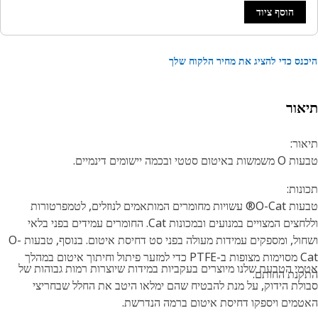
הוסף ציוד
נס כדי להציג את מחיר הלקוח שלך
אור
ור:
טום סטטי ובכמה יישומים דינמיים.
נות:
טבעות O-Cat® עשויות מחומרים המותאמים לנוזלים, לטמפרטורות
וללחצים המצויים במנועים ובמכונות Cat. החומרים עמידים בפני בלאי
ושחול, ומספקים עמידות מעולה בפני סט דחיסת איטום. בנוסף, טבעות O-
Cat מסוימות מצופות ב-PTFE כדי למזער פיתול וחיתוך איטום במהלך
י הטבעת שלנו מיוצרים בעקביות במידות שיוצרות רמות גבוהות של
נת החותם.
לת הידוק, על מנת להבטיח שהם ימלאו היטב את החלל שבחריצי
מים ויספקו דחיסת איטום ברמה הנדרשת.