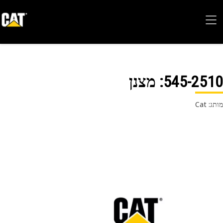
545-25
: מצנן
 Cat