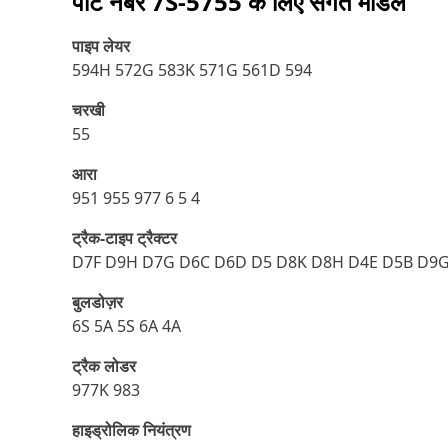
पार्ट नंबर
7S-5755
के लिए संगत मॉडल
पाइप लेयर
594H 572G 583K 571G 561D 594
चरखी
55
आरा
951 955 977 6 5 4
ट्रैक-टाइप ट्रैक्टर
D7F D9H D7G D6C D6D D5 D8K D8H D4E D5B D9
बुलडोज़र
6S 5A 5S 6A 4A
ट्रैक लोडर
977K 983
हाइड्रोलिक नियंत्रण