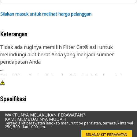
Silakan masuk untuk melihat harga pelanggan
Keterangan
Tidak ada ruginya memilih Filter Cat® asli untuk
melindungi alat berat Anda yang menjadi sumber
pendapatan Anda.
Filter Udara Engine Sekunder Cat adalah baris pertahanan
terakhir Anda terhadap debu, kotoran, dan kontaminan
lain yang mungkin merusak komponen mesin sumber
pendapatan Anda. Dengan fungsi untuk melindungi engine
Spesifikasi
saat filter utama diganti atau jika ada kebocoran di filter
utama, unit sekunder ini memainkan peran penting dalam
WAKTUNYA MELAKUKAN PERAWATAN?
KAMI MEMBUATNYA MUDAH
mencegah kerusakan akibat kontaminan.
Tersedia kit perawatan lengkap menurut tipe peralatan, termasuk interval
250, 500, dan 1000 jam.
Dibuat dari material tahan lama dan diproduksi untuk
BELANJA KIT PERAWATAN