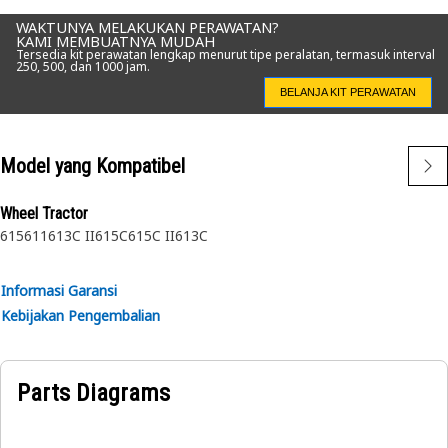
WAKTUNYA MELAKUKAN PERAWATAN?
KAMI MEMBUATNYA MUDAH
Tersedia kit perawatan lengkap menurut tipe peralatan, termasuk interval
250, 500, dan 1000 jam.
BELANJA KIT PERAWATAN
Model yang Kompatibel
Wheel Tractor
615
611
613C II
615C
615C II
613C
Informasi Garansi
Kebijakan Pengembalian
Parts Diagrams