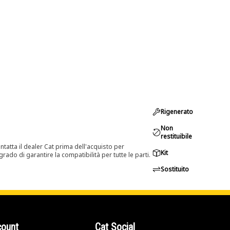
Rigenerato
Non
restituibile
tatta il dealer Cat prima dell'acquisto per
Kit
rado di garantire la compatibilità per tutte le parti.
Sostituito
count
Cat Social