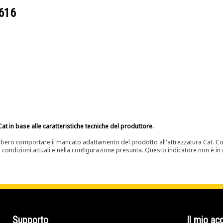
616
at in base alle caratteristiche tecniche del produttore.
bero comportare il mancato adattamento del prodotto all'attrezzatura Cat. Con
e condizioni attuali e nella configurazione presunta. Questo indicatore non è in g
Supporto
Il mio ac