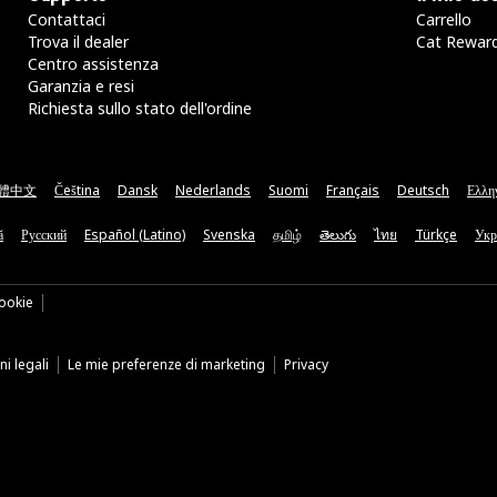
Contattaci
Carrello
Trova il dealer
Cat Rewar
Centro assistenza
Garanzia e resi
Richiesta sullo stato dell'ordine
體中文
Čeština
Dansk
Nederlands
Suomi
Français
Deutsch
Ελλη
ă
Русский
Español (Latino)
Svenska
தமிழ்
తెలుగు
ไทย
Türkçe
Укр
ookie
i legali
Le mie preferenze di marketing
Privacy