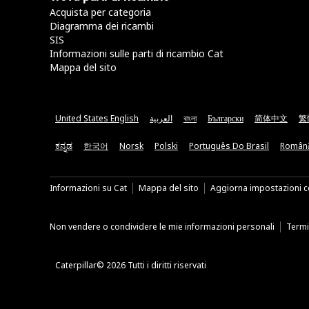
Acquista per categoria
Diagramma dei ricambi
SIS
Informazioni sulle parti di ricambio Cat
Mappa del sito
United States English
العربية
বাংলা
Български
简体中文
繁
ಕನ್ನಡ
한국어
Norsk
Polski
Português Do Brasil
Român
Informazioni su Cat
Mappa del sito
Aggiorna impostazioni c
Non vendere o condividere le mie informazioni personali
Termin
Caterpillar© 2026 Tutti i diritti riservati