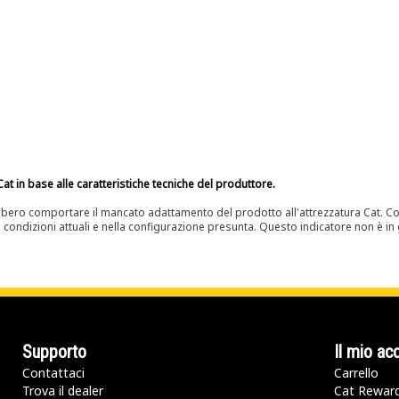
at in base alle caratteristiche tecniche del produttore.
bero comportare il mancato adattamento del prodotto all'attrezzatura Cat. Con
e condizioni attuali e nella configurazione presunta. Questo indicatore non è in g
Supporto
Il mio ac
Contattaci
Carrello
Trova il dealer
Cat Rewar