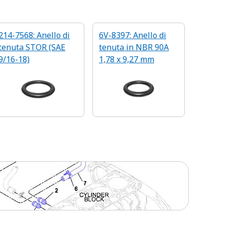
214-7568: Anello di
6V-8397: Anello di
tenuta STOR (SAE
tenuta in NBR 90A
9/16-18)
1,78 x 9,27 mm