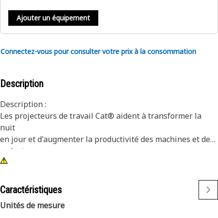
Ajouter un équipement
Connectez-vous pour consulter votre prix à la consommation
Description
Description :
Les projecteurs de travail Cat® aident à transformer la
nuit
en jour et d'augmenter la productivité des machines et des
opérateurs.
Attributs :
1) Les lampes Premium Cat sont conçues pour répondre
Caractéristiques
aux niveaux de vibration exigeants des petites et grandes
Unités de mesure
machines.