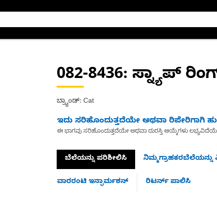
082-8436
: ಸ್ನ್ಯಾಪ್ ರಿಂಗ
ಬ್ರ್ಯಾಂಡ್: Cat
ಇದು ಸರಿಹೊಂದುತ್ತದೆಯೇ ಅಥವಾ ರಿಪೇರಿಗಾಗಿ ಹುಡ
ಈ ಭಾಗವು ಸರಿಹೊಂದುತ್ತದೆಯೇ ಅಥವಾ ದುರಸ್ತಿ ಆಯ್ಕೆಗಳು ಲಭ್ಯವಿದೆಯ
ಬೆಲೆಯನ್ನು ಪರಿಶೀಲಿಸಿ
ನಿಮ್ಮಗ್ರಾಹಕರಬೆಲೆಯನ್ನು ವ
ವಾರರಂಟಿ ಇನ್ಫಾರ್ಮಶನ್
ರಿಟರ್ನ್ ಪಾಲಿಸಿ