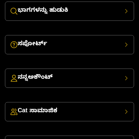
ಭಾಗಗಳನ್ನು ಹುಡುಕಿ
ಸಪೋರ್ಟ್
ನನ್ನಅಕೌಂಟ್
Cat ಸಾಮಾಜಿಕ