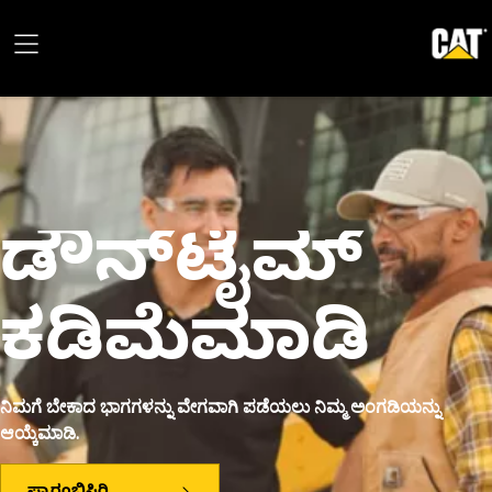
ಡೌನ್‌ಟೈಮ್
ಕಡಿಮೆಮಾಡಿ
ನಿಮಗೆ ಬೇಕಾದ ಭಾಗಗಳನ್ನು ವೇಗವಾಗಿ ಪಡೆಯಲು ನಿಮ್ಮ ಅಂಗಡಿಯನ್ನು
ಆಯ್ಕೆಮಾಡಿ.