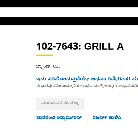
102-7643
: GRILL A
ಬ್ರ್ಯಾಂಡ್: Cat
ಇದು ಸರಿಹೊಂದುತ್ತದೆಯೇ ಅಥವಾ ರಿಪೇರಿಗಾಗಿ ಹುಡ
ಈ ಭಾಗವು ಸರಿಹೊಂದುತ್ತದೆಯೇ ಅಥವಾ ದುರಸ್ತಿ ಆಯ್ಕೆಗಳು ಲಭ್ಯವಿದೆಯ
ಮುಂದುವರಿಸಲಾಗಿಲ್ಲ
ವಾರರಂಟಿ ಇನ್ಫಾರ್ಮಶನ್
ರಿಟರ್ನ್ ಪಾಲಿಸಿ