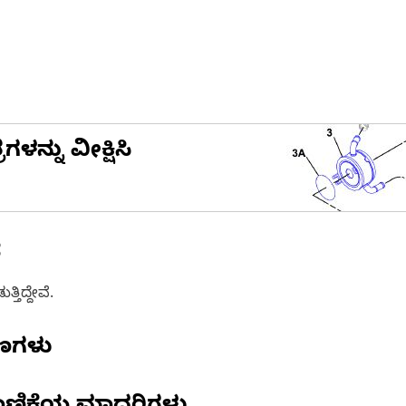
ನ್ನು ವೀಕ್ಷಿಸಿ
ೆ
ತಿದ್ದೇವೆ.
ಷಣಗಳು