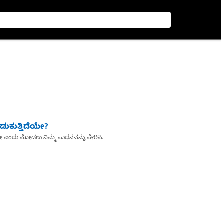
ುಕುತ್ತಿದೆಯೇ?
ೇ ಎಂದು ನೋಡಲು ನಿಮ್ಮ ಸಾಧನವನ್ನು ಸೇರಿಸಿ.