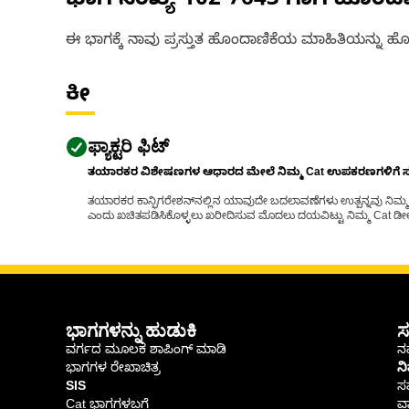
ಭಾಗ ಸಂಖ್ಯೆ
102-7643
ಗಾಗಿ ಹೊಂದ
ಈ ಭಾಗಕ್ಕೆ ನಾವು ಪ್ರಸ್ತುತ ಹೊಂದಾಣಿಕೆಯ ಮಾಹಿತಿಯನ್ನು ಹೊಂ
ಕೀ
ಫ್ಯಾಕ್ಟರಿ ಫಿಟ್
ತಯಾರಕರ ವಿಶೇಷಣಗಳ ಆಧಾರದ ಮೇಲೆ ನಿಮ್ಮ Cat ಉಪಕರಣಗಳಿಗೆ ಸರಿಹ
ತಯಾರಕರ ಕಾನ್ಫಿಗರೇಶನ್‌ನಲ್ಲಿನ ಯಾವುದೇ ಬದಲಾವಣೆಗಳು ಉತ್ಪನ್ನವು ನಿಮ್ಮ Ca
ಎಂದು ಖಚಿತಪಡಿಸಿಕೊಳ್ಳಲು ಖರೀದಿಸುವ ಮೊದಲು ದಯವಿಟ್ಟು ನಿಮ್ಮ Cat ಡೀಲರ
ಭಾಗಗಳನ್ನು ಹುಡುಕಿ
ಸ
ವರ್ಗದ ಮೂಲಕ ಶಾಪಿಂಗ್ ಮಾಡಿ
ನಮ
ಭಾಗಗಳ ರೇಖಾಚಿತ್ರ
ನ
SIS
ಸ
Cat ಭಾಗಗಳಬಗ್ಗೆ
ವಾ