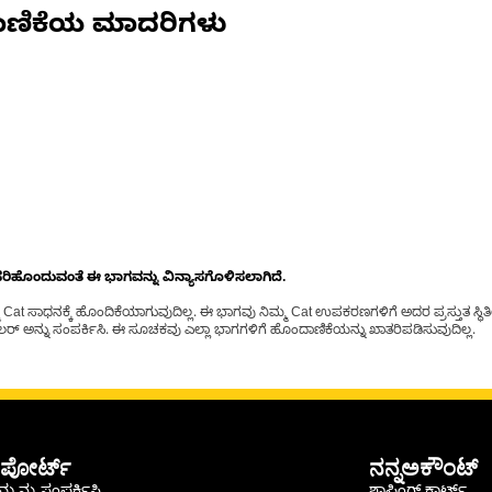
ಾಣಿಕೆಯ ಮಾದರಿಗಳು
ೊಂದುವಂತೆ ಈ ಭಾಗವನ್ನು ವಿನ್ಯಾಸಗೊಳಿಸಲಾಗಿದೆ.
t ಸಾಧನಕ್ಕೆ ಹೊಂದಿಕೆಯಾಗುವುದಿಲ್ಲ. ಈ ಭಾಗವು ನಿಮ್ಮ Cat ಉಪಕರಣಗಳಿಗೆ ಅದರ ಪ್ರಸ್ತುತ ಸ್ಥಿತಿಯಲ
್ ಅನ್ನು ಸಂಪರ್ಕಿಸಿ. ಈ ಸೂಚಕವು ಎಲ್ಲಾ ಭಾಗಗಳಿಗೆ ಹೊಂದಾಣಿಕೆಯನ್ನು ಖಾತರಿಪಡಿಸುವುದಿಲ್ಲ.
ಪೋರ್ಟ್
ನನ್ನಅಕೌಂಟ್