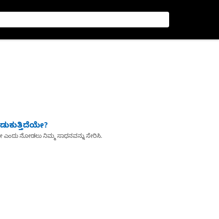
ುಕುತ್ತಿದೆಯೇ?
ೇ ಎಂದು ನೋಡಲು ನಿಮ್ಮ ಸಾಧನವನ್ನು ಸೇರಿಸಿ.