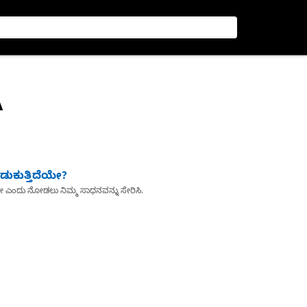
A
ುಕುತ್ತಿದೆಯೇ?
ೇ ಎಂದು ನೋಡಲು ನಿಮ್ಮ ಸಾಧನವನ್ನು ಸೇರಿಸಿ.