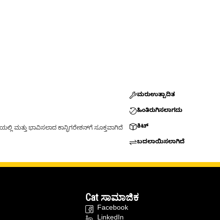
ಮರುಉತ್ಪಾದಿತ
ಹಿಂತಿರುಗಿಸಲಾಗದು
ಕಿಟ್
್ಲಿ ಮತ್ತು ಭಾವಿಸಲಾದ ಕಾನ್ಫಿಗರೇಶನ್‌ಗೆ ಸೂಕ್ತವಾಗಿದೆ
ಬದಲಾಯಿಸಲಾಗಿದೆ
Cat ಸಾಮಾಜಿಕ
Facebook
LinkedIn