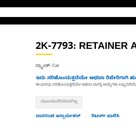
2K-7793
: RETAINER 
ಬ್ರ್ಯಾಂಡ್: Cat
ಇದು ಸರಿಹೊಂದುತ್ತದೆಯೇ ಅಥವಾ ರಿಪೇರಿಗಾಗಿ ಹುಡ
ಈ ಭಾಗವು ಸರಿಹೊಂದುತ್ತದೆಯೇ ಅಥವಾ ದುರಸ್ತಿ ಆಯ್ಕೆಗಳು ಲಭ್ಯವಿದೆಯ
ಮುಂದುವರಿಸಲಾಗಿಲ್ಲ
ವಾರರಂಟಿ ಇನ್ಫಾರ್ಮಶನ್
ರಿಟರ್ನ್ ಪಾಲಿಸಿ