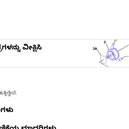
ನ್ನು ವೀಕ್ಷಿಸಿ
ತಿದ್ದೇವೆ.
ಣಗಳು