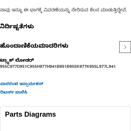
ನಾವು ಇನ್ನೂ ಈ ಭಾಗಕ್ಕೆ ವಿವರಣೆಯನ್ನು ಸೇರಿಸುವ ಕೆಲಸ ಮಾಡುತ್ತಿದ್ದೇವೆ.
ನಿರ್ದಿಷ್ಟತೆಗಳು
ಹೊಂದಾಣಿಕೆಯಮಾದರಿಗಳು
ಟ್ರ್ಯಾಕ್ ಲೋಡರ್
955C
977D
951C
955H
977H
941B
951B
955K
977K
955L
977L
941
ವಾರರಂಟಿ ಇನ್ಫಾರ್ಮಶನ್
ರಿಟರ್ನ್ ಪಾಲಿಸಿ
Parts Diagrams