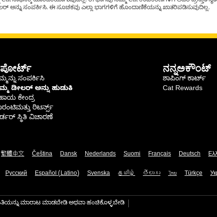
t ಸಾಧನಕ್ಕೆ ಹೊಂದಿಕೆಯಾಗುವುದಿಲ್ಲ. ಈ ಭಾಗವು ನಿಮ್ಮ Cat ಉಪಕರಣಗಳಿಗೆ ಅದರ ಪ್ರಸ್ತುತ ಸ್ಥಿತಿಯಲ
್ ಅನ್ನು ಸಂಪರ್ಕಿಸಿ. ಈ ಸೂಚಕವು ಎಲ್ಲಾ ಭಾಗಗಳಿಗೆ ಹೊಂದಾಣಿಕೆಯನ್ನು ಖಾತರಿಪಡಿಸುವುದಿಲ್ಲ.
ಪೋರ್ಟ್
ನನ್ನಅಕೌಂಟ್
್ಮನ್ನು ಸಂಪರ್ಕಿಸಿ
ಶಾಪಿಂಗ್ ಕಾರ್ಟ್
ಿಮ್ಮ ಡೀಲರ್ ಅನ್ನು ಹುಡುಕಿ
Cat Rewards
ಹಾಯ ಕೇಂದ್ರ
ರಂಟಿಮತ್ತು ರಿಟರ್ನ್ಸ್
್ಡರ್ ಸ್ಥಿತಿ ವಿಚಾರಣೆ
繁體中文
Čeština
Dansk
Nederlands
Suomi
Français
Deutsch
Ελ
Русский
Español (Latino)
Svenska
தமிழ்
తెలుగు
ไทย
Türkçe
Ук
ಾಹಿತಿಯನ್ನು ಮಾರಾಟ ಮಾಡಬೇಡಿ ಅಥವಾ ಹಂಚಿಕೊಳ್ಳಬೇಡಿ