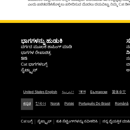
ತಯಾರಕರ ಕಾನ್ಫಿಗರೇಶನ್‌ನಲ್ಲಿನ ಯಾವುದೇ ಬದಲಾವಣೆಗಳು ಉತ್ಪನ್ನವು ನಿಮ್ಮ Ca
ಎಂದು ಖಚಿತಪಡಿಸಿಕೊಳ್ಳಲು ಖರೀದಿಸುವ ಮೊದಲು ದಯವಿಟ್ಟು ನಿಮ್ಮ Cat ಡೀಲರ
ಭಾಗಗಳನ್ನು ಹುಡುಕಿ
ಸ
ವರ್ಗದ ಮೂಲಕ ಶಾಪಿಂಗ್ ಮಾಡಿ
ನಮ
ಭಾಗಗಳ ರೇಖಾಚಿತ್ರ
ನ
SIS
ಸ
Cat ಭಾಗಗಳಬಗ್ಗೆ
ವಾ
ಸೈಟ್ಮ್ಯಾಪ್
ಆರ
United States English
العربية
বাংলা
Български
简体中文
ಕನ್ನಡ
한국어
Norsk
Polski
Português Do Brasil
Română
Cat ಬಗ್ಗೆ
ಸೈಟ್ಮ್ಯಾಪ್
ಕುಕಿ ಸೆಟ್ಟಿಂಗ್‌ಗಳನ್ನು ನವೀಕರಿಸಿ
ನನ್ನ ವೈಯಕ್ತಿಕ ಮ