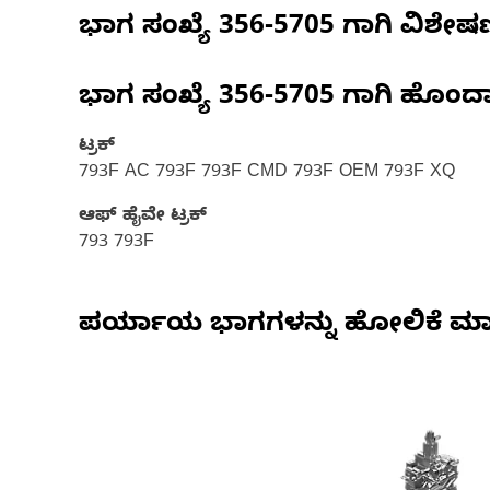
ಭಾಗ ಸಂಖ್ಯೆ
356-5705
ಗಾಗಿ ವಿಶೇ
ಭಾಗ ಸಂಖ್ಯೆ
356-5705
ಗಾಗಿ ಹೊಂದ
ಟ್ರಕ್
793F AC 793F 793F CMD 793F OEM 793F XQ
ಆಫ್ ಹೈವೇ ಟ್ರಕ್​
793 793F
ಪರ್ಯಾಯ ಭಾಗಗಳನ್ನು ಹೋಲಿಕೆ ಮಾ