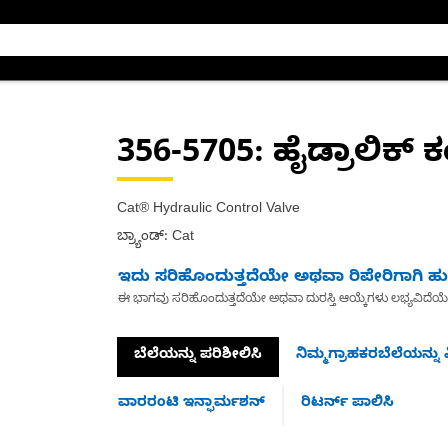
356-5705
: ಹೈಡ್ರಾಲಿಕ್ 
Cat® Hydraulic Control Valve
ಬ್ರ್ಯಾಂಡ್: Cat
ಇದು ಸರಿಹೊಂದುತ್ತದೆಯೇ ಅಥವಾ ರಿಪೇರಿಗಾಗಿ ಹುಡ
ಈ ಭಾಗವು ಸರಿಹೊಂದುತ್ತದೆಯೇ ಅಥವಾ ದುರಸ್ತಿ ಆಯ್ಕೆಗಳು ಲಭ್ಯವಿದೆಯ
ಬೆಲೆಯನ್ನು ಪರಿಶೀಲಿಸಿ
ನಿಮ್ಮಗ್ರಾಹಕರಬೆಲೆಯನ್ನು ವ
ವಾರರಂಟಿ ಇನ್ಫಾರ್ಮಶನ್
ರಿಟರ್ನ್ ಪಾಲಿಸಿ