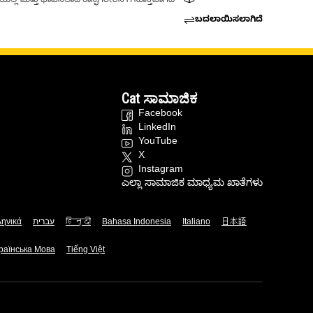
್ಲಿ ಮತ್ತು ಭಾವಿಸಲಾದ ಕಾನ್ಫಿಗರೇಶನ್‌ಗೆ ಸೂಕ್ತವಾಗಿದೆ
ಬದಲಾಯಿಸಲಾಗಿದೆ
Cat ಸಾಮಾಜಿಕ
Facebook
LinkedIn
YouTube
X
Instagram
ಎಲ್ಲಾ ಸಾಮಾಜಿಕ ಮಾಧ್ಯಮ ಖಾತೆಗಳು
ληνικά
עברית
हिन्दी
Bahasa Indonesia
Italiano
日本語
раїнська Мова
Tiếng Việt