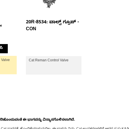
20R-8534: ವಾಲ್ವ್ ಗ್ರೂಪ್ -
್
CON
ಸಿ
 Valve
Cat Reman Control Valve
ೊಂದುವಂತೆ ಈ ಭಾಗವನ್ನು ವಿನ್ಯಾಸಗೊಳಿಸಲಾಗಿದೆ.