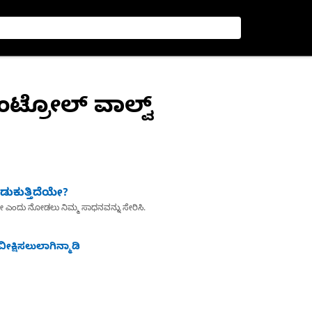
ಕಂಟ್ರೋಲ್ ವಾಲ್ವ್
ುಕುತ್ತಿದೆಯೇ?
ೇ ಎಂದು ನೋಡಲು ನಿಮ್ಮ ಸಾಧನವನ್ನು ಸೇರಿಸಿ.
ೀಕ್ಷಿಸಲುಲಾಗಿನ್ಮಾಡಿ