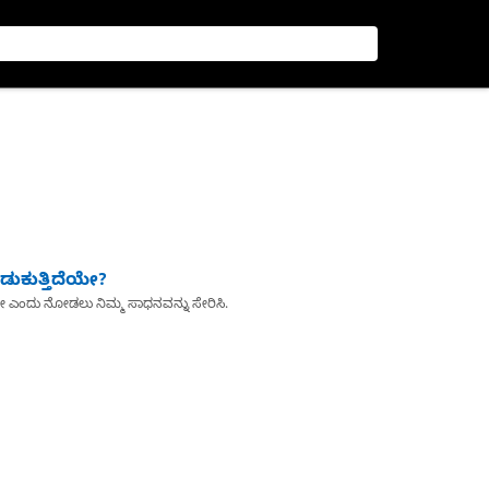
ುಕುತ್ತಿದೆಯೇ?
ೇ ಎಂದು ನೋಡಲು ನಿಮ್ಮ ಸಾಧನವನ್ನು ಸೇರಿಸಿ.