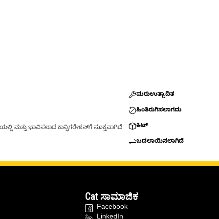
ಮರುಉತ್ಪಾದಿತ
ಹಿಂತಿರುಗಿಸಲಾಗದು
ಕಿಟ್
್ಲಿ ಮತ್ತು ಭಾವಿಸಲಾದ ಕಾನ್ಫಿಗರೇಶನ್‌ಗೆ ಸೂಕ್ತವಾಗಿದೆ
ಬದಲಾಯಿಸಲಾಗಿದೆ
Cat ಸಾಮಾಜಿಕ
Facebook
LinkedIn