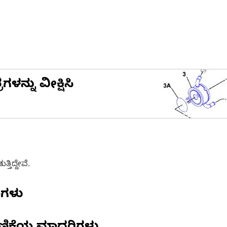
ನ್ನು ವೀಕ್ಷಿಸಿ
ತಿದ್ದೇವೆ.
ಣಗಳು