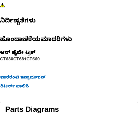
ನಿರ್ದಿಷ್ಟತೆಗಳು
ಹೊಂದಾಣಿಕೆಯಮಾದರಿಗಳು
ಆನ್ ಹೈವೇ ಟ್ರಕ್
CT680
CT681
CT660
ವಾರರಂಟಿ ಇನ್ಫಾರ್ಮಶನ್
ರಿಟರ್ನ್ ಪಾಲಿಸಿ
Parts Diagrams