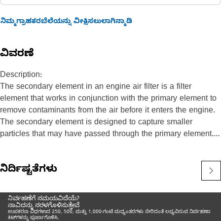
ನಿಮ್ಮಗ್ರಾಹಕರಬೆಲೆಯನ್ನು ವೀಕ್ಷಿಸಲುಲಾಗಿನ್ಮಾಡಿ
ವಿವರಣೆ
Description:
The secondary element in an engine air filter is a filter
element that works in conjunction with the primary element to
remove contaminants from the air before it enters the engine.
The secondary element is designed to capture smaller
particles that may have passed through the primary element.
Attributes:
ನಿರ್ದಿಷ್ಟತೆಗಳು
• Manufactured to a precise specification and are built for
durability, reliability, and productivity.
• Plastic outer liners provide cost-effective and efficient
ನಿರ್ವಹಣೆಗೆ ಸಮಯವಿದೆಯೆ?
solution for protectection, damage, and contamination.
ನಾವಿದನ್ನು ಸರಳಗೊಳಿಸುತ್ತೇವೆ
ಉಪಕರಣ ವಿಧಗಳಾದ 250, 500, ಮತ್ತು 1,000-ಗಂಟೆ ಮಧ್ಯಂತರಗಳು ಸೇರಿದಂತೆ ಲಭ್ಯವಿರುವ ನಿರ್ವಹಣಾ
ಕಿಟ್‌ಗಳನ್ನು ಪೂರ್ಣಗೊಳಿಸಿ.