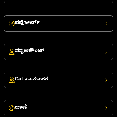
ಸಪೋರ್ಟ್
ನನ್ನಅಕೌಂಟ್
Cat ಸಾಮಾಜಿಕ
ಭಾಷೆ