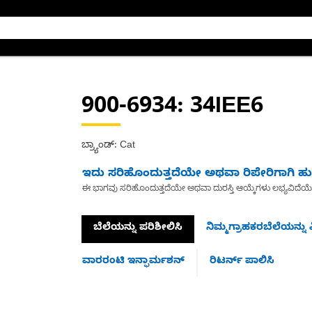
900-6934
: 34IEE6
ಬ್ರ್ಯಾಂಡ್: Cat
ಇದು ಸರಿಹೊಂದುತ್ತದೆಯೇ ಅಥವಾ ರಿಪೇರಿಗಾಗಿ ಹುಡ
ಈ ಭಾಗವು ಸರಿಹೊಂದುತ್ತದೆಯೇ ಅಥವಾ ದುರಸ್ತಿ ಆಯ್ಕೆಗಳು ಲಭ್ಯವಿದೆಯ
ಬೆಲೆಯನ್ನು ಪರಿಶೀಲಿಸಿ
ನಿಮ್ಮಗ್ರಾಹಕರಬೆಲೆಯನ್ನು ವ
ವಾರರಂಟಿ ಇನ್ಫಾರ್ಮಶನ್
ರಿಟರ್ನ್ ಪಾಲಿಸಿ