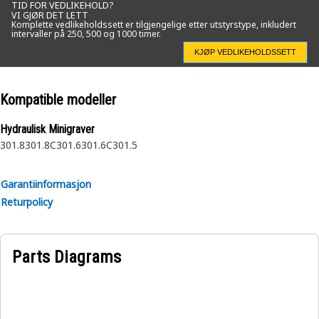
TID FOR VEDLIKEHOLD?
VI GJØR DET LETT
Komplette vedlikeholdssett er tilgjengelige etter utstyrstype, inkludert
intervaller på 250, 500 og 1000 timer.
KJØP VEDLIKEHOLDSSETT
Kompatible modeller
Hydraulisk Minigraver
301.8
301.8C
301.6
301.6C
301.5
Garantiinformasjon
Returpolicy
Parts Diagrams