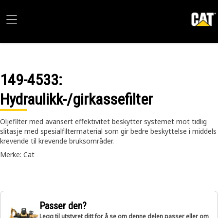
149-4533
:
Hydraulikk-/girkassefilter
Oljefilter med avansert effektivitet beskytter systemet mot tidlig
slitasje med spesialfiltermaterial som gir bedre beskyttelse i middels
krevende til krevende bruksområder.
Merke: Cat
Passer den?
Legg til utstyret ditt for å se om denne delen passer eller om