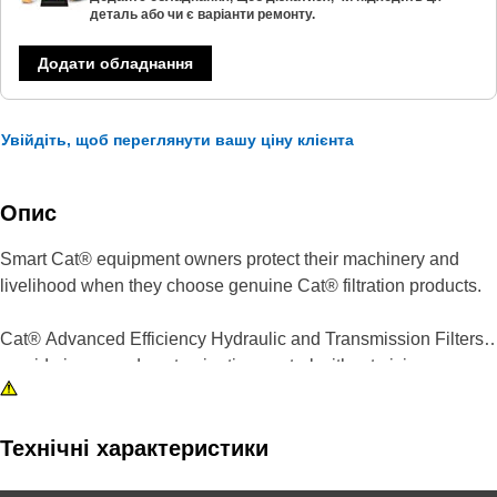
деталь або чи є варіанти ремонту.
Додати обладнання
Увійдіть, щоб переглянути вашу ціну клієнта
Опис
Smart Cat® equipment owners protect their machinery and
livelihood when they choose genuine Cat® filtration products.
Cat® Advanced Efficiency Hydraulic and Transmission Filters
provide increased contamination control without giving up
superior dirt-holding. Using improved filter media, our filters
offer higher efficiency, improved capacity and lower pressure
drop characteristics.
Технічні характеристики