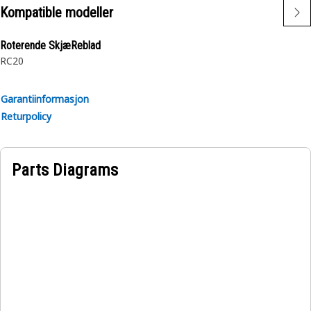
Utviklet for bruk i ekstremt krevende miljøer.
Kompatible modeller
Roterende SkjæReblad
RC20
Garantiinformasjon
Returpolicy
Parts Diagrams