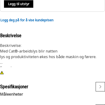
Legg til utstyr
Logg deg på for å vise kundeprisen
Beskrivelse
Beskrivelse:
Med Cat®-arbeidslys blir natten
lys og produktiviteten økes hos både maskin og førere.
Egenskaper:
1) Premium Cat-lys er konstruerte for å møte de krevende
vibrasjonsnivåene i både store og små maskiner.
2) Cat-lys kan tilpasses andre maskiner i maskinparken, og
Spesifikasjoner
de kan monteres på eldre maskiner.
Måleenheter
Bruksområde: