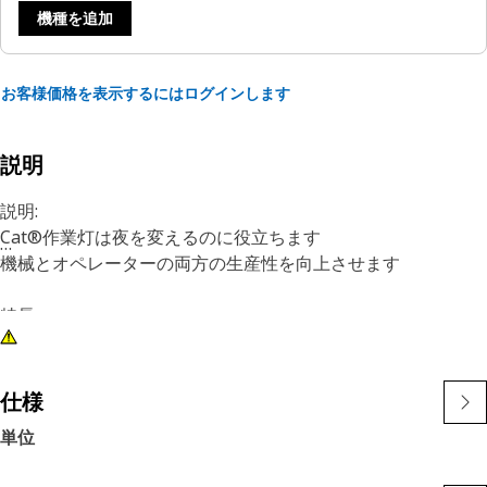
機種を追加
お客様価格を表示するにはログインします
説明
説明:
Cat®作業灯は夜を変えるのに役立ちます
機械とオペレーターの両方の生産性を向上させます
特長:
1) プレミアムCatライトは、大型機械と小型機械の両方の厳し
い振動レベルに対応するように設計されています
2)Catライトは、フリート内の他の機械に適応可能で、古い機
仕様
械に後付けできます
単位
用途