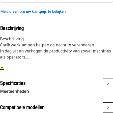
Meld u aan om uw klantprijs te bekijken
Beschrijving
Beschrijving:
Cat® werklampen helpen de nacht te veranderen
in dag uit en verhogen de productivity van zowel machines
als operators.
Kenmerken:
1) Premium Cat lampen zijn ontworpen om te voldoen aan
de veeleisende Vibration level van zowel grote als kleine
Specificaties
machines
Meeteenheden
2) Cat lampen zijn aanpasbaar aan andere machines in uw
Fleet en kunnen achteraf worden geïnstalleerd op oudere
machines
Compatibele modellen