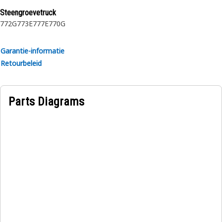
Toepassing:
Steengroevetruck
Ontworpen voor gebruik onder extreem zware
772G
773E
777E
770G
omstandigheden.
Garantie-informatie
Retourbeleid
Parts Diagrams