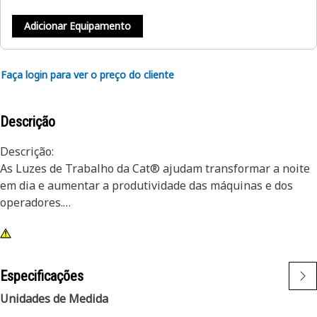
Adicionar Equipamento
Faça login para ver o preço do cliente
Descrição
Descrição:
As Luzes de Trabalho da Cat® ajudam transformar a noite
em dia e aumentar a produtividade das máquinas e dos
operadores.
Atributos:
1) As Luzes Especiais Cat foram projetadas para atender
aos níveis de vibrações exigentes tanto das grandes como
Especificações
das pequenas máquinas
Unidades de Medida
2) As Luzes Cat são adaptáveis a outras máquinas na sua