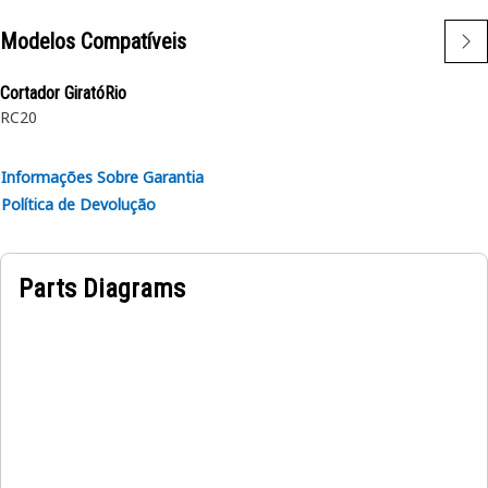
frota e podem ser adaptadas a máquinas mais antigas
Modelos Compatíveis
Aplicação:
Projetadas para uso em condições extremamente difíceis.
Cortador GiratóRio
RC20
Informações Sobre Garantia
Política de Devolução
Parts Diagrams