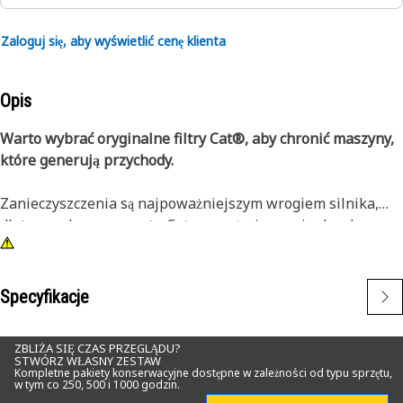
Zaloguj się, aby wyświetlić cenę klienta
Opis
Warto wybrać oryginalne filtry Cat®, aby chronić maszyny,
które generują przychody.
Zanieczyszczenia są najpoważniejszym wrogiem silnika,
dlatego ochrona sprzętu Cat przy użyciu oryginalnych
filtrów Cat ma krytyczne znaczenie. Filtry zgrubnego
oczyszczania powietrza silnika o wydajności standardowej
Cat zapewniają najlepszą wartość w zastosowaniach
Specyfikacje
związanych z normalną eksploatacją, stanowią dodatkową
ochronę silnika i zapobiegają przestojom.
ZBLIŻA SIĘ CZAS PRZEGLĄDU?
STWÓRZ WŁASNY ZESTAW
Kompletne pakiety konserwacyjne dostępne w zależności od typu sprzętu,
Filtry powietrza Cat cechują się długim okresem
w tym co 250, 500 i 1000 godzin.
eksploatacji i doskonałymi właściwościami filtracyjnymi