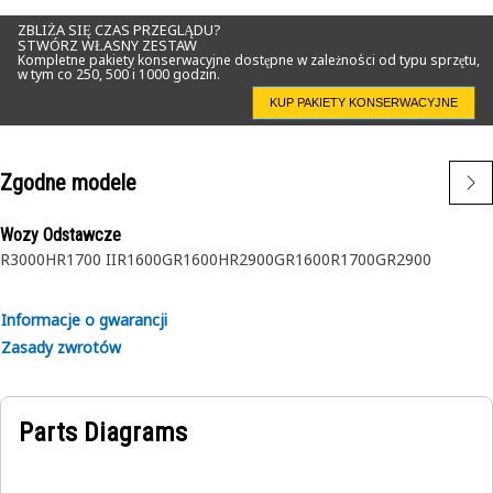
ZBLIŻA SIĘ CZAS PRZEGLĄDU?
STWÓRZ WŁASNY ZESTAW
Kompletne pakiety konserwacyjne dostępne w zależności od typu sprzętu,
w tym co 250, 500 i 1000 godzin.
KUP PAKIETY KONSERWACYJNE
Zgodne modele
Wozy Odstawcze
R3000H
R1700 II
R1600G
R1600H
R2900G
R1600
R1700G
R2900
Informacje o gwarancji
Zasady zwrotów
Parts Diagrams