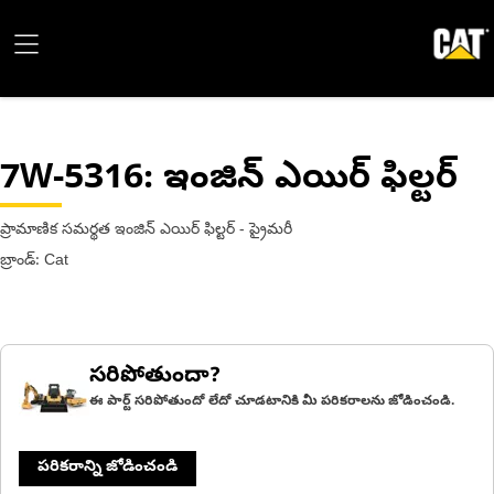
7W-5316
: ఇంజిన్ ఎయిర్ ఫిల్టర్
ప్రామాణిక సమర్థత ఇంజిన్ ఎయిర్ ఫిల్టర్ - ప్రైమరీ
బ్రాండ్: Cat
సరిపోతుందా?
ఈ పార్ట్ సరిపోతుందో లేదో చూడటానికి మీ పరికరాలను జోడించండి.
పరికరాన్ని జోడించండి