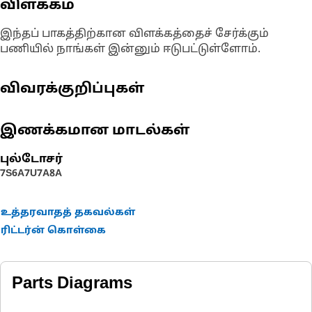
விளக்கம்
இந்தப் பாகத்திற்கான விளக்கத்தைச் சேர்க்கும்
பணியில் நாங்கள் இன்னும் ஈடுபட்டுள்ளோம்.
விவரக்குறிப்புகள்
இணக்கமான மாடல்கள்
புல்டோசர்
7S
6A
7U
7A
8A
உத்தரவாதத் தகவல்கள்
ரிட்டர்ன் கொள்கை
Parts Diagrams