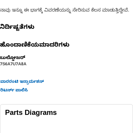
ನಾವು ಇನ್ನೂ ಈ ಭಾಗಕ್ಕೆ ವಿವರಣೆಯನ್ನು ಸೇರಿಸುವ ಕೆಲಸ ಮಾಡುತ್ತಿದ್ದೇವೆ.
ನಿರ್ದಿಷ್ಟತೆಗಳು
ಹೊಂದಾಣಿಕೆಯಮಾದರಿಗಳು
ಬುಲ್ಡೋಜರ್
7S
6A
7U
7A
8A
ವಾರರಂಟಿ ಇನ್ಫಾರ್ಮಶನ್
ರಿಟರ್ನ್ ಪಾಲಿಸಿ
Parts Diagrams