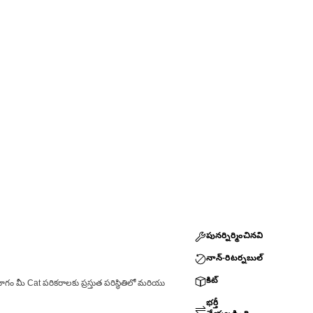
పునర్నిర్మించినవి
నాన్-రిటర్నబుల్
కిట్
ాగం మీ Cat పరికరాలకు ప్రస్తుత పరిస్థితిలో మరియు
భర్తీ