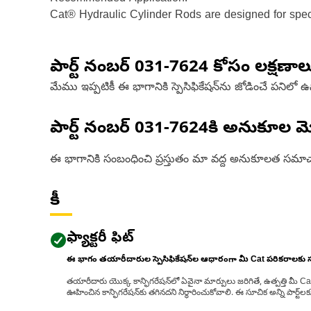
Cat® Hydraulic Cylinder Rods are designed for specif
పార్ట్ నంబర్
031-7624
కోసం లక్షణాల
మేము ఇప్పటికీ ఈ భాగానికి స్పెసిఫికేషన్‌ను జోడించే పనిలో 
పార్ట్ నంబర్
031-7624
కి అనుకూల మ
ఈ భాగానికి సంబంధించి ప్రస్తుతం మా వద్ద అనుకూలత సమాచ
కీ
ఫ్యాక్టరీ ఫిట్
ఈ భాగం తయారీదారుల స్పెసిఫికేషన్‌ల ఆధారంగా మీ Cat పరికరాలకు
తయారీదారు యొక్క కాన్ఫిగరేషన్‌లో ఏవైనా మార్పులు జరిగితే, ఉత్పత్తి మీ C
ఊహించిన కాన్ఫిగరేషన్‌కు తగినదని నిర్ధారించుకోవాలి. ఈ సూచిక అన్ని పార్ట