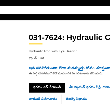
031-7624
: Hydraulic 
Hydraulic Rod with Eye Bearing
బ్రాండ్: Cat
ఇది సరిపోతుందా లేదా మరమ్మత్తు కోసం చూస్తున్
ఈ పార్ట్ సరిపోతుందో లేదో చూడటానికి మీ పరికరాలను జోడించండి.
ధరను చెక్ చేయండి
మీ కస్టమర్ ధరను వీక్షించడాన
వారంటీ సమాచారం
రిటర్న్ విధానం