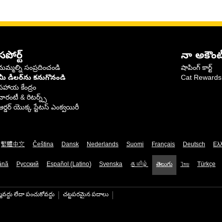
సపోర్ట్
నా అకౌంట
మమ్మల్ని సంప్రదించండి
షాపింగ్ కార్ట్
మీ డీలర్‌ను కనుగొనండి
Cat Rewards
సహాయ కేంద్రం
వారంటీ & రిటర్న్స్
ఆర్డర్ యొక్క స్టేటస్ ఎంక్వయిరీ
繁體中文
Čeština
Dansk
Nederlands
Suomi
Français
Deutsch
Ελ
ână
Русский
Español (Latino)
Svenska
தமிழ்
తెలుగు
ไทย
Türkçe
మవద్దు లేదా పంచుకోవద్దు
చట్టపరమైన పదాలు