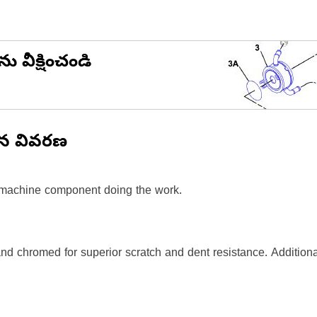
ను వీక్షించండి
ిన వివరణ
e machine component doing the work.
 chromed for superior scratch and dent resistance. Additionall