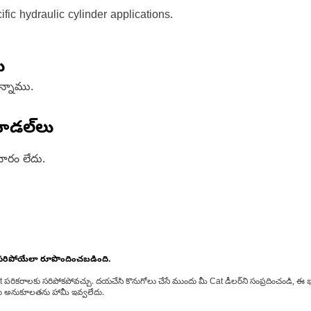
ic hydraulic cylinder applications.
ు
ఉన్నాము.
ోడల్‌లు
ారం లేదు.
 సరిపోయేలా రూపొందించబడింది.
at పరికరాలకు సరిపోకపోవచ్చు. దయచేసి కొనుగోలు చేసే ముందు మీ Cat డీలర్‌ని సంప్రదించండి, ఈ భ
్‌లకు అనుకూలతను హామీ ఇవ్వలేదు.