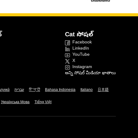
చేయబడింది
్
Cat సోషల్
Facebook
LinkedIn
YouTube
X
Instagram
అన్ని సోషల్ మీడియా ఖాతాలు
ληνικά
עברית
हिन्दी
Bahasa Indonesia
Italiano
日本語
Українська Мова
Tiếng Việt