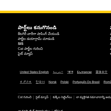
పార్ట్‌లు కనుగొనండి
కేటగిరీ వారీగా షాపింగ్ చేయండి
పార్ట్‌ల డయాగ్రామ్ చూడండి
SIS
Cat పార్ట్‌ల గురించి
సైట్ మ్యాప్
United States English
العربية
বাংলা
Български
简体中文
ಕನ್ನಡ
한국어
Norsk
Polski
Português Do Brasil
Rom
Cat గురించి
సైట్ మ్యాప్
కుక్కీల సెట్టింగ్‌లు
నా వ్యక్తిగత సమాచారాన్ని అమ్