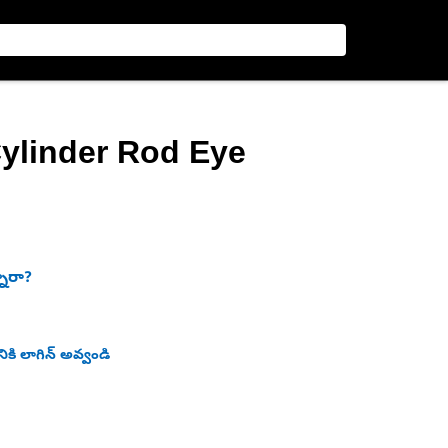
Cylinder Rod Eye
నారా?
ికి లాగిన్ అవ్వండి