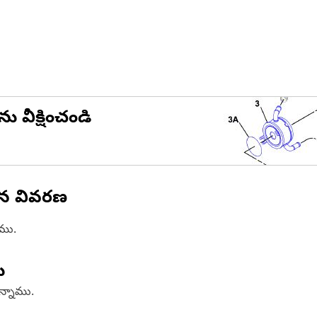
ను వీక్షించండి
ిన వివరణ
ాము.
ు
ఉన్నాము.