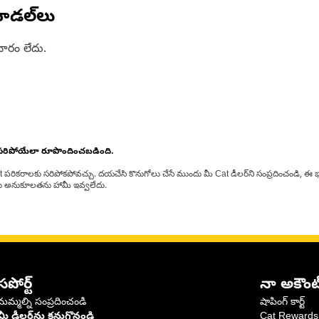
ోడల్‌లు
ారం లేదు.
 సరిపోయేలా రూపొందించబడింది.
at పరికరాలకు సరిపోకపోవచ్చు. దయచేసి కొనుగోలు చేసే ముందు మీ Cat డీలర్‌ని సంప్రదించండి, ఈ భ
్‌లకు అనుకూలతను హామీ ఇవ్వలేదు.
సపోర్ట్
నా అకౌంట
మమ్మల్ని సంప్రదించండి
షాపింగ్ కార్ట్
మీ డీలర్‌ను కనుగొనండి
Cat Rewards