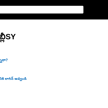
్లీSY
నారా?
ికి లాగిన్ అవ్వండి