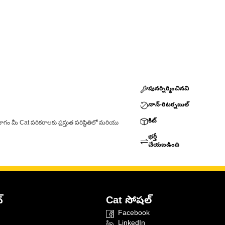
పునర్నిర్మించినవి
నాన్-రిటర్నబుల్
కిట్
ాగం మీ Cat పరికరాలకు ప్రస్తుత పరిస్థితిలో మరియు
భర్తీ
చేయబడింది
్
Cat సోషల్
Facebook
LinkedIn