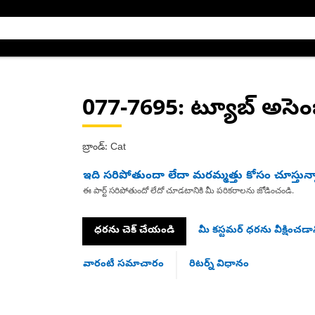
077-7695
: ట్యూబ్ అసెంబ
బ్రాండ్: Cat
ఇది సరిపోతుందా లేదా మరమ్మత్తు కోసం చూస్తున్
ఈ పార్ట్ సరిపోతుందో లేదో చూడటానికి మీ పరికరాలను జోడించండి.
ధరను చెక్ చేయండి
మీ కస్టమర్ ధరను వీక్షించడాన
వారంటీ సమాచారం
రిటర్న్ విధానం