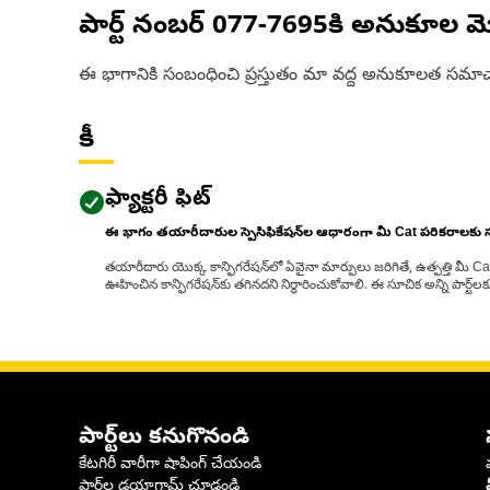
పార్ట్ నంబర్
077-7695
కి అనుకూల మ
ఈ భాగానికి సంబంధించి ప్రస్తుతం మా వద్ద అనుకూలత సమాచ
కీ
ఫ్యాక్టరీ ఫిట్
ఈ భాగం తయారీదారుల స్పెసిఫికేషన్‌ల ఆధారంగా మీ Cat పరికరాలకు
తయారీదారు యొక్క కాన్ఫిగరేషన్‌లో ఏవైనా మార్పులు జరిగితే, ఉత్పత్తి మీ C
ఊహించిన కాన్ఫిగరేషన్‌కు తగినదని నిర్ధారించుకోవాలి. ఈ సూచిక అన్ని పార్ట
పార్ట్‌లు కనుగొనండి
కేటగిరీ వారీగా షాపింగ్ చేయండి
పార్ట్‌ల డయాగ్రామ్ చూడండి