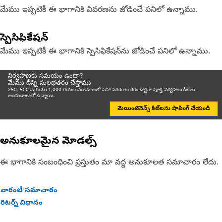
మేము ఇప్పటికీ ఈ భాగానికి వివరణను జోడించే పనిలో ఉన్నాము.
స్పెసిఫికేషన్
మేము ఇప్పటికీ ఈ భాగానికి స్పెసిఫికేషన్‌ను జోడించే పనిలో ఉన్నాము.
నిర్వహణకు సమయం ఉందా?
మేము దీన్ని సులభతరం చేస్తాము
250, 500 మరియు 1,000-గంటల విరామాలతో సహా పరికరాల రకం ద్వారా పూర్తి నిర్వహణ కిట్‌లు
అందుబాటులో ఉన్నాయి.
మెయింటెనెన్స్ కిట్‌లను షాపింగ్ చేయండి
అనుకూలమైన మోడల్స్
ఈ భాగానికి సంబంధించి ప్రస్తుతం మా వద్ద అనుకూలత సమాచారం లేదు.
వారంటీ సమాచారం
రిటర్న్ విధానం