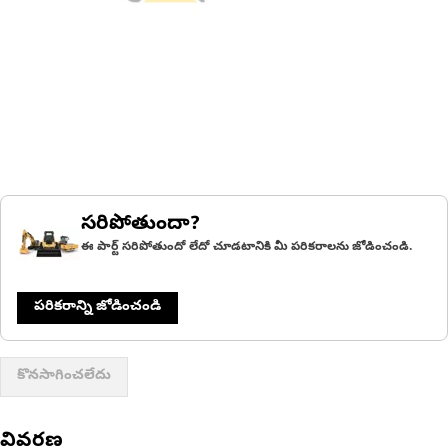
సరిపోతుందా?
ఈ పార్ట్ సరిపోతుందో లేదో చూడటానికి మీ పరికరాలను జోడించండి.
పరికరాన్ని జోడించండి
కొనసాగించలేదు
వివరణ